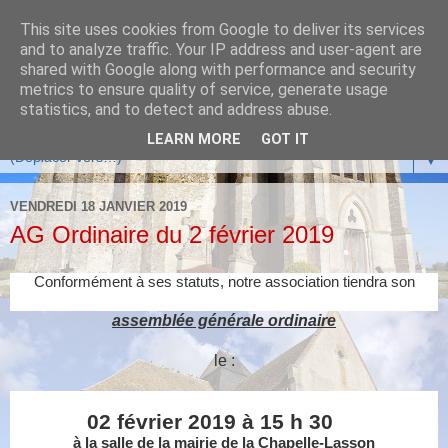
This site uses cookies from Google to deliver its services
and to analyze traffic. Your IP address and user-agent are
shared with Google along with performance and security
metrics to ensure quality of service, generate usage
statistics, and to detect and address abuse.
LEARN MORE
GOT IT
▼
VENDREDI 18 JANVIER 2019
AG Ordinaire du 2 février 2019
Conformément à ses statuts, notre association tiendra son
assemblée générale ordinaire
le :
02 février 2019 à 15 h 30
à la salle de la mairie de la Chapelle-Lasson