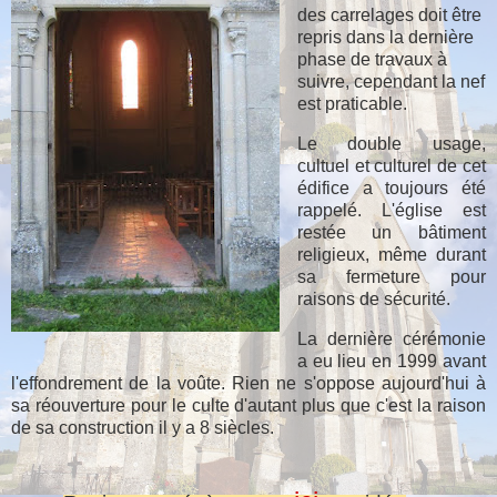
des carrelages doit être
repris dans la dernière
phase de travaux à
suivre, cependant la nef
est praticable.
Le double usage,
cultuel et culturel de cet
édifice a toujours été
rappelé. L'église est
restée un bâtiment
religieux, même durant
sa fermeture pour
raisons de sécurité.
La dernière cérémonie
a eu lieu en 1999 avant
l'effondrement de la voûte. Rien ne s'oppose aujourd'hui à
sa réouverture pour le culte d'autant plus que c'est la raison
de sa construction il y a 8 siècles.