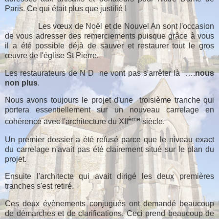
Paris. Ce qui était plus que justifié !
Les vœux de Noël et de Nouvel An sont l'occasion
de vous adresser des remerciements puisque grâce à vous
il a été possible déjà de sauver et restaurer tout le gros
œuvre de l'église St Pierre.
Les restaurateurs de N D
ne vont pas s'arrêter là
….
nous
non plus
.
Nous avons toujours le projet d'une
troisième tranche qui
portera essentiellement sur un nouveau carrelage en
ème
cohérence avec l'architecture du XII
siècle.
Un premier dossier a été refusé parce que le niveau exact
du carrelage n'avait pas été clairement situé sur le plan du
projet.
Ensuite l'architecte qui avait dirigé les deux premières
tranches s'est retiré.
Ces deux évènements conjugués ont demandé beaucoup
de démarches et de clarifications. Ceci prend beaucoup de