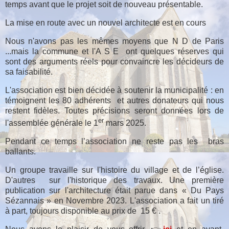
temps avant que le projet soit de nouveau présentable.
La mise en route avec un nouvel architecte est en cours
Nous n'avons pas les mêmes moyens que N D de Paris
...mais la commune et l'A S E
ont quelques réserves qui
sont des arguments réels pour convaincre les décideurs de
sa faisabilité.
L'association est bien décidée à soutenir la municipalité : en
témoignent les 80 adhérents
et autres donateurs qui nous
restent fidèles. Toutes précisions seront données lors de
er
l'assemblée générale le 1
mars 2025.
Pendant ce temps l’association ne reste pas les bras
ballants.
Un groupe travaille sur l'histoire du village et de l’église.
D'autres
sur l'historique des travaux. Une première
publication sur l'architecture était parue dans « Du Pays
Sézannais » en Novembre 2023. L'association a fait un tiré
à part, toujours disponible au prix de
15 € .