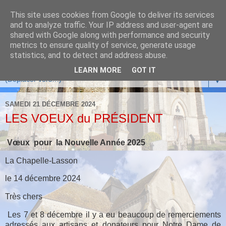
This site uses cookies from Google to deliver its services
and to analyze traffic. Your IP address and user-agent are
shared with Google along with performance and security
metrics to ensure quality of service, generate usage
statistics, and to detect and address abuse.
LEARN MORE
GOT IT
▼
SAMEDI 21 DÉCEMBRE 2024
LES VOEUX du PRÉSIDENT
Vœux pour la Nouvelle Année 2025
La Chapelle-Lasson
le 14 décembre 2024
Très chers
Les 7 et 8 décembre il y a eu beaucoup de remerciements
adressés aux artisans et donateurs pour Notre Dame de