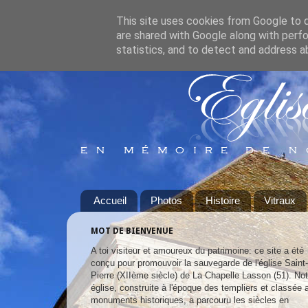
This site uses cookies from Google to de
are shared with Google along with perfo
statistics, and to detect and address a
Accueil
Photos
Histoire
Vitraux
MOT DE BIENVENUE
A toi visiteur et amoureux du patrimoine: ce site a été
conçu pour promouvoir la sauvegarde de l'église Saint-
Pierre (XIIème siècle) de La Chapelle Lasson (51). Not
église, construite à l'époque des templiers et classée 
monuments historiques, a parcouru les siècles en