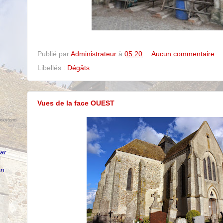
Publié par
Administrateur
à
05:20
Aucun commentaire:
Libellés :
Dégâts
Vues de la face OUEST
foxyform
par
un