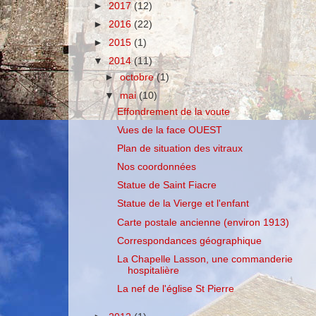
►
2017
(12)
►
2016
(22)
►
2015
(1)
▼
2014
(11)
►
octobre
(1)
▼
mai
(10)
Effondrement de la voute
Vues de la face OUEST
Plan de situation des vitraux
Nos coordonnées
Statue de Saint Fiacre
Statue de la Vierge et l'enfant
Carte postale ancienne (environ 1913)
Correspondances géographique
La Chapelle Lasson, une commanderie
hospitalière
La nef de l'église St Pierre