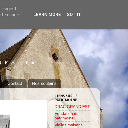
ser-agent
rate usage
LEARN MORE
GOT IT
Contact
Nos soutiens
LIENS SUR LE
PATRIMOINE
DRAC GRAND EST
Fondation du
patrimoine
Vielles maisons