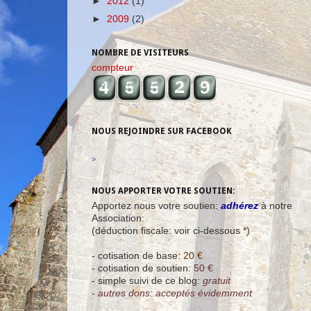
►
2012
(1)
►
2009
(2)
NOMBRE DE VISITEURS
compteur
NOUS REJOINDRE SUR FACEBOOK
>
NOUS APPORTER VOTRE SOUTIEN:
Apportez nous votre soutien:
adhérez
à notre
Association:
(déduction fiscale: voir ci-dessous *)
- cotisation de base:
20 €
- cotisation de soutien:
50 €
- simple suivi de ce blog:
gratuit
- autres dons: acceptés évidemment