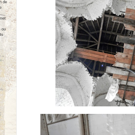
n de
e
rmet
n ou
ts