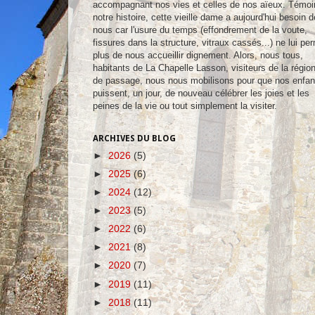
accompagnant nos vies et celles de nos aïeux. Témoi
notre histoire, cette vieille dame a aujourd'hui besoin d
nous car l'usure du temps (effondrement de la voute,
fissures dans la structure, vitraux cassés...) ne lui pe
plus de nous accueillir dignement. Alors, nous tous,
habitants de La Chapelle Lasson, visiteurs de la régio
de passage, nous nous mobilisons pour que nos enfan
puissent, un jour, de nouveau célébrer les joies et les
peines de la vie ou tout simplement la visiter.
ARCHIVES DU BLOG
►
2026
(5)
►
2025
(6)
►
2024
(12)
►
2023
(5)
►
2022
(6)
►
2021
(8)
►
2020
(7)
►
2019
(11)
►
2018
(11)