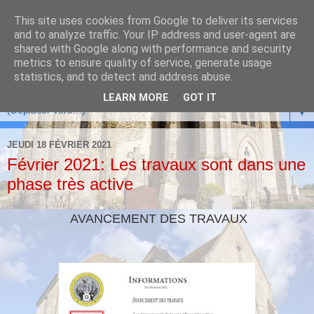
This site uses cookies from Google to deliver its services
and to analyze traffic. Your IP address and user-agent are
shared with Google along with performance and security
metrics to ensure quality of service, generate usage
statistics, and to detect and address abuse.
LEARN MORE
GOT IT
▼
JEUDI 18 FÉVRIER 2021
Février 2021: Les travaux sont dans une
phase très active
AVANCEMENT DES TRAVAUX