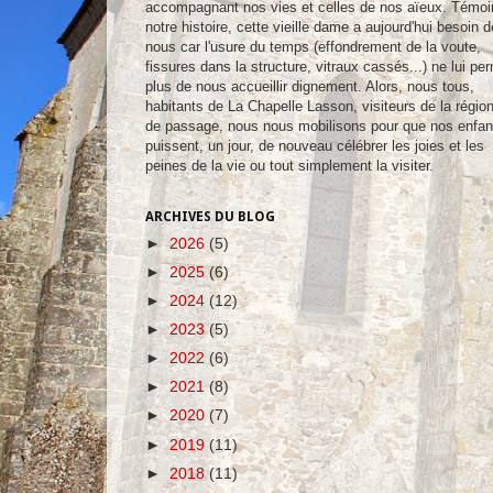
accompagnant nos vies et celles de nos aïeux. Témoi
notre histoire, cette vieille dame a aujourd'hui besoin d
nous car l'usure du temps (effondrement de la voute,
fissures dans la structure, vitraux cassés...) ne lui pe
plus de nous accueillir dignement. Alors, nous tous,
habitants de La Chapelle Lasson, visiteurs de la régio
de passage, nous nous mobilisons pour que nos enfan
puissent, un jour, de nouveau célébrer les joies et les
peines de la vie ou tout simplement la visiter.
ARCHIVES DU BLOG
►
2026
(5)
►
2025
(6)
►
2024
(12)
►
2023
(5)
►
2022
(6)
►
2021
(8)
►
2020
(7)
►
2019
(11)
►
2018
(11)