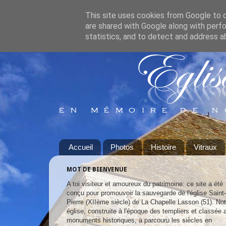
This site uses cookies from Google to de
are shared with Google along with perfo
statistics, and to detect and address a
Accueil
Photos
Histoire
Vitraux
MOT DE BIENVENUE
A toi visiteur et amoureux du patrimoine: ce site a été
conçu pour promouvoir la sauvegarde de l'église Saint-
Pierre (XIIème siècle) de La Chapelle Lasson (51). Not
église, construite à l'époque des templiers et classée 
monuments historiques, a parcouru les siècles en