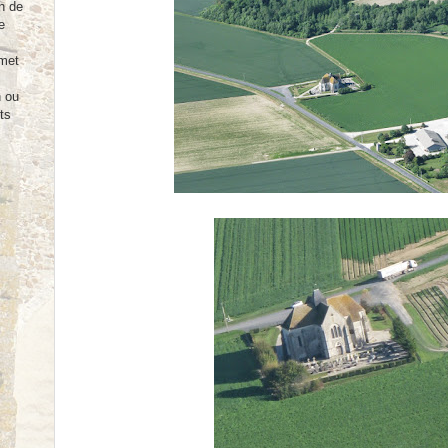
n de
e
rmet
n ou
ts