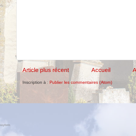
Article plus récent
Accueil
A
Inscription à :
Publier les commentaires (Atom)
foxyform