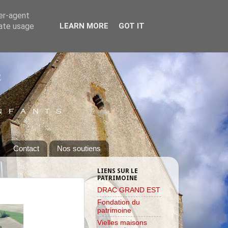
ser-agent
rate usage
LEARN MORE
GOT IT
Contact
Nos soutiens
LIENS SUR LE
PATRIMOINE
DRAC GRAND EST
Fondation du
patrimoine
Vielles maisons