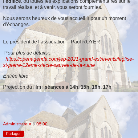
l’édifice
, où toutes les explications complémentaires sur le
travail réalisé, et à venir, vous seront fournies.
Nous serons heureux de vous accueillir pour un moment
d’échanges.
Le président de l’association – Paul ROYER
P
our plus de détails :
https://openagenda.com/jep-2021-grand-est/events/leglise-
st-pierre-12eme-siecle-sauvee-de-la-ruine
Entrée libre
Projection du film :
séances à 14h, 15h, 16h, 17h
Administrateur
à
08:00
Partager