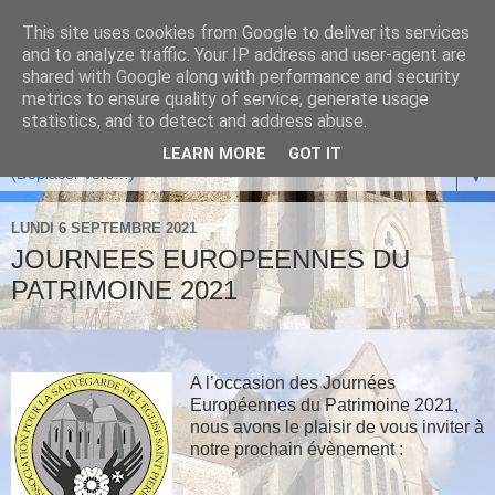
This site uses cookies from Google to deliver its services
and to analyze traffic. Your IP address and user-agent are
shared with Google along with performance and security
metrics to ensure quality of service, generate usage
statistics, and to detect and address abuse.
LEARN MORE
GOT IT
▼
LUNDI 6 SEPTEMBRE 2021
JOURNEES EUROPEENNES DU
PATRIMOINE 2021
A l’occasion des Journées
Européennes du Patrimoine 2021,
nous avons le plaisir de vous inviter à
notre prochain évènement :