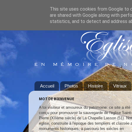
This site uses cookies from Google to de
are shared with Google along with perfo
statistics, and to detect and address a
Accueil
Photos
Histoire
Vitraux
MOT DE BIENVENUE
A toi visiteur et amoureux du patrimoine: ce site a été
conçu pour promouvoir la sauvegarde de l'église Saint-
Pierre (XIIème siècle) de La Chapelle Lasson (51). Not
église, construite à l'époque des templiers et classée 
monuments historiques, a parcouru les siècles en