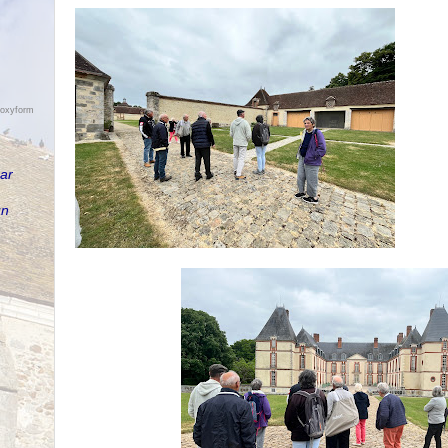
foxyform
par
un