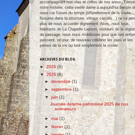
accompagnant nos vies et celles de nos aïeux. Témoi
notre histoire, cette vieille dame a aujourd'hui besoin d
nous car l'usure du temps (effondrement de la voute,
fissures dans la structure, vitraux cassés...) ne lui pe
plus de nous accueillir dignement. Alors, nous tous,
habitants de La Chapelle Lasson, visiteurs de la régio
de passage, nous nous mobilisons pour que nos enfan
puissent, un jour, de nouveau célébrer les joies et les
peines de la vie ou tout simplement la visiter.
ARCHIVES DU BLOG
►
2026
(5)
▼
2025
(6)
►
décembre
(1)
►
septembre
(1)
▼
juin
(1)
Journée détente-patrimoine 2025 de nos
animateurs
►
mai
(1)
►
février
(1)
►
janvier
(1)