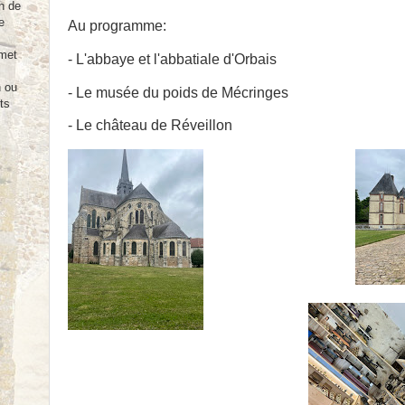
n de
e
Au programme:
rmet
- L'abbaye et l'abbatiale d'Orbais
n ou
- Le musée du poids de Mécringes
ts
- Le château de Réveillon