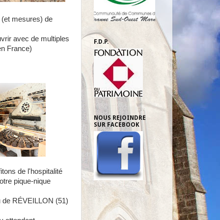
s (et mesures) de
vrir avec de multiples
F.D.P.
en France)
NOUS REJOINDRE
SUR FACEBOOK
tons de l'hospitalité
tre pique-nique
eau de RÉVEILLON (51)