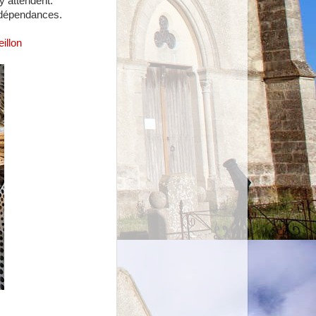
y attendent.
s dépendances.
illon