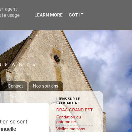
ser-agent
rate usage
LEARN MORE
GOT IT
Contact
Nos soutiens
LIENS SUR LE
PATRIMOINE
DRAC GRAND EST
Fondation du
tion se sont
patrimoine
nnuelle
Vielles maisons