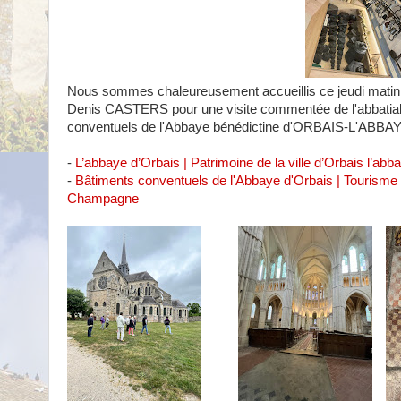
Nous sommes chaleureusement accueillis ce jeudi matin 
Denis CASTERS pour une visite commentée de l'abbatial
conventuels de l'Abbaye bénédictine d'ORBAIS-L'ABBAY
-
L’abbaye d’Orbais | Patrimoine de la ville d’Orbais l’abb
-
Bâtiments conventuels de l'Abbaye d'Orbais | Tourisme
Champagne