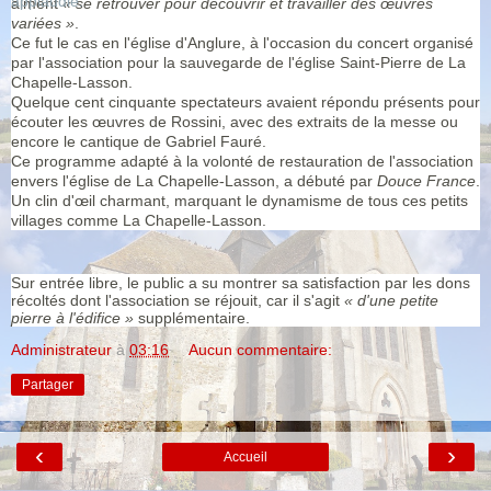
aiment
« se retrouver pour découvrir et travailler des œuvres
variées »
.
Ce fut le cas en l'église d'Anglure, à l'occasion du concert organisé
par l'association pour la sauvegarde de l'église Saint-Pierre de La
Chapelle-Lasson.
Quelque cent cinquante spectateurs avaient répondu présents pour
écouter les œuvres de Rossini, avec des extraits de la messe ou
encore le cantique de Gabriel Fauré.
Ce programme adapté à la volonté de restauration de l'association
envers l'église de La Chapelle-Lasson, a débuté par
Douce France
.
Un clin d'œil charmant, marquant le dynamisme de tous ces petits
villages comme La Chapelle-Lasson.
Sur entrée libre, le public a su montrer sa satisfaction par les dons
récoltés dont l'association se réjouit, car il s'agit
« d'une petite
pierre à l'édifice »
supplémentaire.
Administrateur
à
03:16
Aucun commentaire:
Partager
‹
›
Accueil