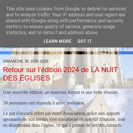
This site uses cookies from Google to deliver its services
and to analyze traffic. Your IP address and user-agent are
shared with Google along with performance and security
metrics to ensure quality of service, generate usage
statistics, and to detect and address abuse.
LEARN MORE
GOT IT
▼
DIMANCHE 30 JUIN 2024
Retour sur l'édition 2024 de LA NUIT
DES ÉGLISES
Une nouvelle édition, un nouveau format et une belle réussite.
58 personnes ont répondu à notre invitation.
Le pot d'accueil offert par notre Association, grâce aux apports
spontanés de nos invités s'est transformé en apéritif dinatoire, tout
en déambulant dans l'église, ce qui a permis de lier des contacts.