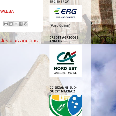
ERG ENERGY
dmWkEBA
(Parc éolien)
CREDIT AGRICOLE
icles plus anciens
ANGLURE
CC SEZANNE SUD-
OUEST MARNAIS