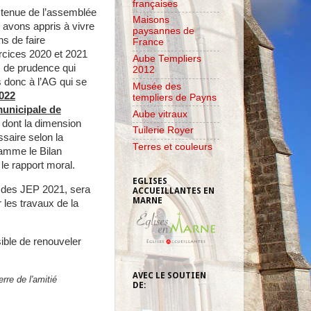
françaises
tenue de l’assemblée
Maisons
 avons appris à vivre
paysannes de
s de faire
France
rcices 2020 et 2021
Aube Templiers
 de prudence qui
2012
 donc à l’AG qui se
Musée des
022
templiers de Payns
municipale de
Aube vitraux
dont la dimension
Tuilerie Royer
ssaire selon la
Terres et couleurs
ramme le Bilan
t le rapport moral.
EGLISES
rs des JEP 2021, sera
ACCUEILLANTES EN
MARNE
 les travaux de la
ible de renouveler
AVEC LE SOUTIEN
rre de l'amitié
DE: