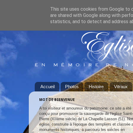
This site uses cookies from Google to de
are shared with Google along with perfo
statistics, and to detect and address a
Accueil
Photos
Histoire
Vitraux
MOT DE BIENVENUE
A toi visiteur et amoureux du patrimoine: ce site a été
conçu pour promouvoir la sauvegarde de l'église Saint-
Pierre (XIIème siècle) de La Chapelle Lasson (51). Not
église, construite à l'époque des templiers et classée 
monuments historiques, a parcouru les siècles en