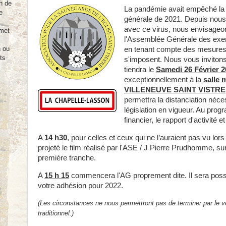
n de
La pandémie avait empêché la 
e
générale de 2021. Depuis nous
avec ce virus, nous envisageon
rmet
l'Assemblée Générale des exe
n ou
en tenant compte des mesures
ts
s'imposent. Nous vous invitons
tiendra le
Samedi 26 Février 2
exceptionnellement à la
salle 
VILLENEUVE SAINT VISTRE
permettra la distanciation néce
législation en vigueur. Au prog
financier, le rapport d'activité e
A
14 h30
, pour celles et ceux qui ne l’auraient pas vu lo
projeté le film réalisé par l'ASE / J Pierre Prudhomme, sur
première tranche.
A
15 h 15
commencera l'AG proprement dite. Il sera poss
votre adhésion pour 2022.
(Les circonstances ne nous permettront pas de terminer par le ve
traditionnel.)