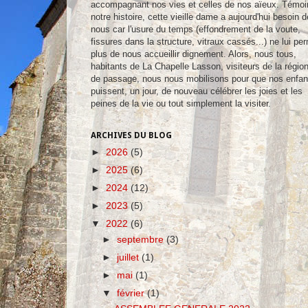
accompagnant nos vies et celles de nos aïeux. Témoi
notre histoire, cette vieille dame a aujourd'hui besoin d
nous car l'usure du temps (effondrement de la voute,
fissures dans la structure, vitraux cassés...) ne lui pe
plus de nous accueillir dignement. Alors, nous tous,
habitants de La Chapelle Lasson, visiteurs de la régio
de passage, nous nous mobilisons pour que nos enfan
puissent, un jour, de nouveau célébrer les joies et les
peines de la vie ou tout simplement la visiter.
ARCHIVES DU BLOG
►
2026
(5)
►
2025
(6)
►
2024
(12)
►
2023
(5)
▼
2022
(6)
►
septembre
(3)
►
juillet
(1)
►
mai
(1)
▼
février
(1)