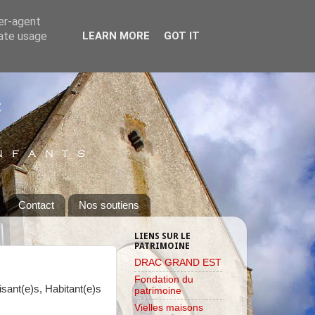
ser-agent
rate usage
LEARN MORE
GOT IT
Contact
Nos soutiens
LIENS SUR LE
PATRIMOINE
DRAC GRAND EST
Fondation du
sant(e)s, Habitant(e)s
patrimoine
Vielles maisons