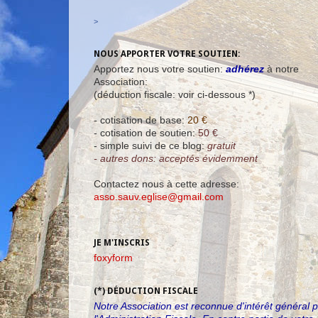
>
NOUS APPORTER VOTRE SOUTIEN:
Apportez nous votre soutien:
adhérez
à notre
Association:
(déduction fiscale: voir ci-dessous *)
- cotisation de base:
20 €
- cotisation de soutien:
50 €
- simple suivi de ce blog:
gratuit
- autres dons: acceptés évidemment
Contactez nous à cette adresse:
asso.sauv.eglise@gmail.com
JE M'INSCRIS
foxyform
(*) DÉDUCTION FISCALE
Notre Association est reconnue d'intérêt général 