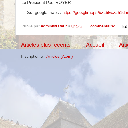
Le Président Paul ROYER
Sur google maps :
https://goo.gl/maps/9zL5EuzJh1
Publié par
Administrateur
à
04:25
1 commentaire:
Articles plus récents
Accueil
Art
Inscription à :
Articles (Atom)