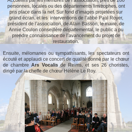
Accueillis par les membres de l’association, près de 200
personnes, locales ou des départements limitrophes, ont
pris place dans la nef. Sur fond d’images projetées sur
grand écran, et les interventions de l’abbé Paul Royer,
président de l’association, de Alain Basson, le maire, de
Annie Coulon conseillère départemental, le public a pu
prendre connaissance de l’avancement du projet de
restauration.
Ensuite, mélomanes ou sympathisants, les spectateurs ont
écouté et applaudi ce concert de qualité donné par le chœur
de chambre
Ars Vocalis
de Reims, et ses 26 choristes,
dirigé par la cheffe de chœur Hélène Le Roy.