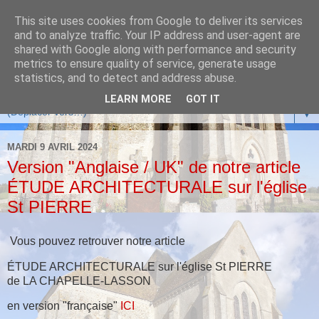
This site uses cookies from Google to deliver its services
and to analyze traffic. Your IP address and user-agent are
shared with Google along with performance and security
metrics to ensure quality of service, generate usage
statistics, and to detect and address abuse.
LEARN MORE
GOT IT
▼
MARDI 9 AVRIL 2024
Version "Anglaise / UK" de notre article
ÉTUDE ARCHITECTURALE sur l'église
St PIERRE
Vous pouvez retrouver notre article
ÉTUDE ARCHITECTURALE sur l'église St PIERRE
de LA CHAPELLE-LASSON
en version "française"
ICI