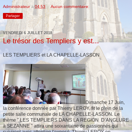
Administrateur
à
04:53
Aucun commentaire:
Partager
VENDREDI 6 JUILLET 2018
Le trésor des Templiers y est...
LES TEMPLIERS et LA CHAPELLE-LASSON
Dimanche 17 Juin,
la conférence donnée par Thierry LEROY, fit le plein de la
petite salle communale de LA CHAPELLE-LASSON. Le
thème " LES TEMPLIERS DANS LA REGION D’ANGLURE
à SEZANNE " attira une soixantaine de passionnés qui
suivirent avec attention l'exposé. Thierry LEROY en