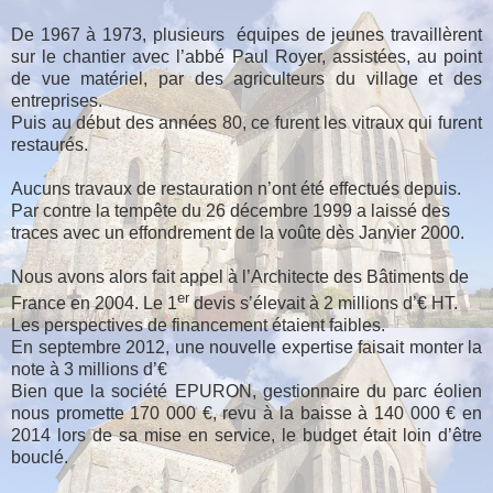
De 1967 à 1973, plusieurs équipes de jeunes travaillèrent
sur le chantier avec l’abbé Paul Royer, assistées, au point
de vue matériel, par des agriculteurs du village et des
entreprises.
Puis au début des années 80, ce furent les vitraux qui furent
restaurés.
Aucuns travaux de restauration n’ont été effectués depuis.
Par contre la tempête du 26 décembre 1999 a laissé des
traces avec un effondrement de la voûte dès Janvier 2000.
Nous avons alors fait appel à l’Architecte des Bâtiments de
er
France en 2004. Le 1
devis s’élevait à 2 millions d’€ HT.
Les perspectives de financement étaient faibles.
En septembre 2012, une nouvelle expertise faisait monter la
note à 3 millions d’€
Bien que la société EPURON, gestionnaire du parc éolien
nous promette 170 000 €, revu à la baisse à 140 000 € en
2014 lors de sa mise en service, le
budget
était loin d’être
bouclé.