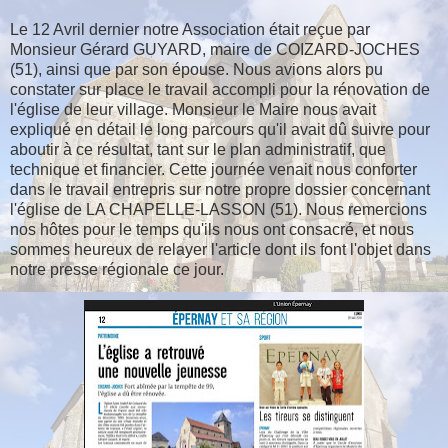
Le 12 Avril dernier notre Association était reçue par
Monsieur Gérard GUYARD, maire de COIZARD-JOCHES
(51), ainsi que par son épouse. Nous avions alors pu
constater sur place le travail accompli pour la rénovation de
l'église de leur village. Monsieur le Maire nous avait
expliqué en détail le long parcours qu'il avait dû suivre pour
aboutir à ce résultat, tant sur le plan administratif, que
technique et financier. Cette journée venait nous conforter
dans le travail entrepris sur notre propre dossier concernant
l'église de LA CHAPELLE-LASSON (51). Nous remercions
nos hôtes pour le temps qu'ils nous ont consacré, et nous
sommes heureux de relayer l'article dont ils font l'objet dans
notre presse régionale ce jour.