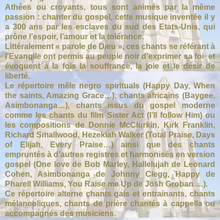
Athées ou croyants, tous sont animés par la même
passion : chanter du gospel, cette musique inventée il y
a 300 ans par les esclaves du sud des Etats-Unis, qui
prône l’espoir, l’amour et la tolérance.
Littéralement « parole de Dieu », ces chants se référant à
l’Evangile ont permis au peuple noir d’exprimer sa foi et
évoquent à la fois la souffrance, la joie et le désir de
liberté.
Le répertoire mêle negro spirituals (Happy Day, When
the saints, Amazing Grace…), chants africains (Baygee,
Asimbonanga…), chants issus du gospel moderne
comme les chants du film Sister Act (I’ll follow Him) ou
les compositions de Donnie McClurkin, Kirk Franklin,
Richard Smallwood, Hezekiah Walker (Total Praise, Days
of Elijah, Every Praise…) ainsi que des
chants
empruntés à d’autres registres et harmonisés en version
gospel
(One love de Bob Marley, Hallelujah de Leonard
Cohen, Asimbonanga de Johnny Clegg, Happy de
Pharell Williams, You Raise me Up de Josh Groban …).
Ce répertoire alterne chants gais et entrainants, chants
mélancoliques, chants de prière chantés à cappella ou
accompagnés des musiciens.