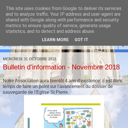
This site uses cookies from Google to deliver its services
and to analyze traffic. Your IP address and user-agent are
shared with Google along with performance and security
metrics to ensure quality of service, generate usage
statistics, and to detect and address abuse.
LEARN MORE
GOT IT
▼
MERCREDI 31 OCTOBRE 2018
Bulletin d'information - Novembre 2018
Notre Association aura bientôt 4 ans d'existence: il est donc
temps de faire un point sur l'avancement du dossier de
sauvegarde de l'Eglise St Pierre.