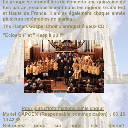
Le groupe se produit lors de concerts une quinzaine de
fois par an, essentiellement dans les régions Grand Est
et Hauts de France. Il anime également chaque année
plusieurs cérémonies de mariage.
The Flames Gospel Choir a enregistré deux CD :
"Eclosion" et " Keep it up !"
Pour plus d’informations sur le chœur
:
Muriel CAPOEN (Responsable communication) : 06 16
19 42 53
Retrouvez nous sur notre site internet