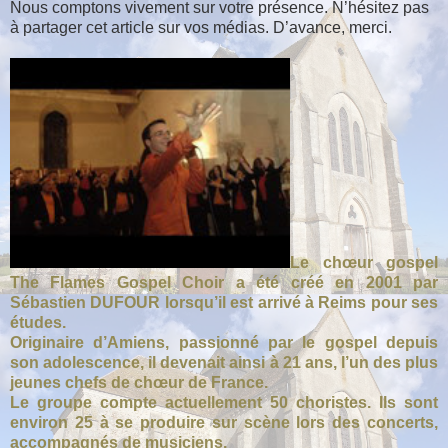
Nous comptons vivement sur votre présence. N’hésitez pas
à partager cet article sur vos médias. D’avance, merci.
Le chœur gospel
The Flames Gospel Choir a été créé en 2001 par
Sébastien DUFOUR lorsqu’il est arrivé à Reims pour ses
études.
Originaire d’Amiens, passionné par le gospel depuis
son adolescence, il devenait ainsi à 21 ans, l’un des plus
jeunes chefs de chœur de France.
Le groupe compte actuellement 50 choristes. Ils sont
environ 25 à se produire sur scène lors des concerts,
accompagnés de musiciens.