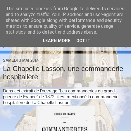
This site uses cookies from Google to deliver its services
and to analyze traffic. Your IP address and user-agent are
shared with Google along with performance and security
metrics to ensure quality of service, generate usage
statistics, and to detect and address abuse.
LEARN MORE
GOT IT
▼
SAMEDI 3 MAI 2014
La Chapelle Lasson, une commanderie
hospitalière
Dans cet extrait de l'ouvrage "Les commanderies du grand-
prieuré de France" de 1872, il est mentionné la commanderie
hospitalière de La Chapelle Lasson.