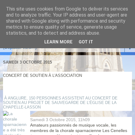
This site uses cookies from Google to deliver its services
and to analyze traffic. Your IP address and user-agent are
shared with Google along with performance and security
metrics to ensure quality of service, generate usage
statistics, and to detect and address abuse.
LEARN MORE
GOT IT
▼
SAMEDI 3 OCTOBRE 2015
CONCERT DE SOUTIEN À L'ASSOCIATION
À ANGLURE, 150 PERSONNES ASSISTENT AU CONCERT DE
SOUTIEN AU PROJET DE SAUVEGARDE DE L’ÉGLISE DE LA
CHAPELLE-LASSON
Samedi 3 Octobre 2015,
11h09
Amateurs passionnés de musique vocale, les
membres de la chorale sparnacienne Les Cenelles