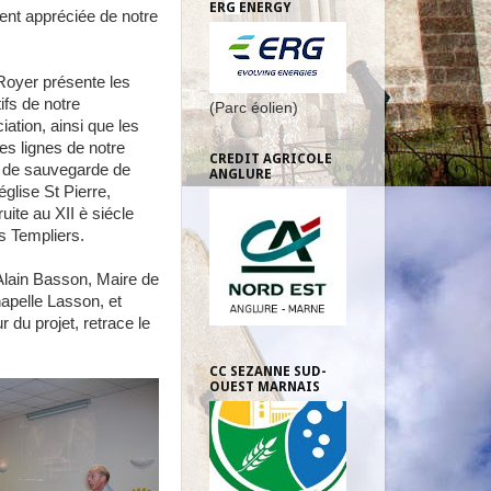
ERG ENERGY
ment appréciée de notre
Royer présente les
ifs de notre
(Parc éolien)
ation, ainsi que les
es lignes de notre
CREDIT AGRICOLE
t de sauvegarde de
ANGLURE
église St Pierre,
uite au XII è siécle
es Templiers.
Alain Basson, Maire de
apelle Lasson, et
r du projet, retrace le
CC SEZANNE SUD-
OUEST MARNAIS