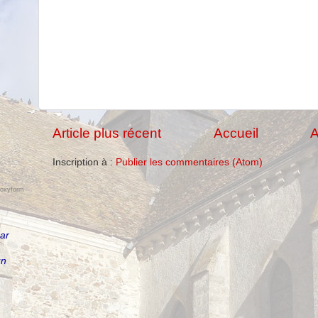
Article plus récent
Accueil
A
Inscription à :
Publier les commentaires (Atom)
foxyform
par
un