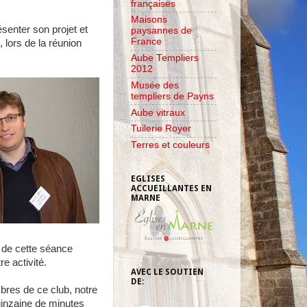
françaises
Maisons
senter son projet et
paysannes de
France
, lors de la réunion
Aube Templiers
2012
Musée des
templiers de Payns
Aube vitraux
Tuilerie Royer
Terres et couleurs
EGLISES
ACCUEILLANTES EN
MARNE
 de cette séance
e activité.
AVEC LE SOUTIEN
DE:
res de ce club, notre
uinzaine de minutes