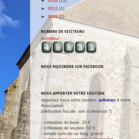
►
2014
(11)
►
2012
(1)
►
2009
(2)
NOMBRE DE VISITEURS
compteur
NOUS REJOINDRE SUR FACEBOOK
>
NOUS APPORTER VOTRE SOUTIEN:
Apportez nous votre soutien:
adhérez
à notre
Association:
(déduction fiscale: voir ci-dessous *)
- cotisation de base:
20 €
- cotisation de soutien:
50 €
- simple suivi de ce blog:
gratuit