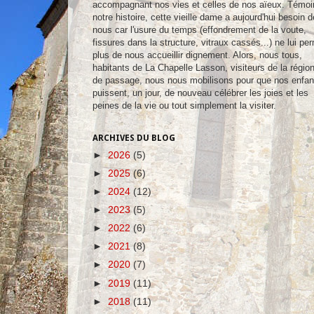
accompagnant nos vies et celles de nos aïeux. Témoi
notre histoire, cette vieille dame a aujourd'hui besoin d
nous car l'usure du temps (effondrement de la voute,
fissures dans la structure, vitraux cassés...) ne lui pe
plus de nous accueillir dignement. Alors, nous tous,
habitants de La Chapelle Lasson, visiteurs de la régio
de passage, nous nous mobilisons pour que nos enfan
puissent, un jour, de nouveau célébrer les joies et les
peines de la vie ou tout simplement la visiter.
ARCHIVES DU BLOG
►
2026
(5)
►
2025
(6)
►
2024
(12)
►
2023
(5)
►
2022
(6)
►
2021
(8)
►
2020
(7)
►
2019
(11)
►
2018
(11)