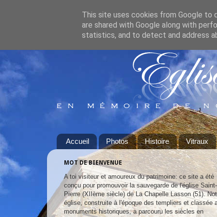
This site uses cookies from Google to de
are shared with Google along with perfo
statistics, and to detect and address a
Accueil
Photos
Histoire
Vitraux
MOT DE BIENVENUE
A toi visiteur et amoureux du patrimoine: ce site a été
conçu pour promouvoir la sauvegarde de l'église Saint-
Pierre (XIIème siècle) de La Chapelle Lasson (51). Not
église, construite à l'époque des templiers et classée 
monuments historiques, a parcouru les siècles en