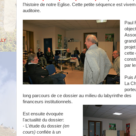
l'histoire de notre Eglise. Cette petite séquence est vive
auditoire.
Paul 
object
Associ
LLY
grand
proje
cette 
constr
par l
Puis 
La Ch
porteu
long parcours de ce dossier au milieu du labyrinthe des
financeurs institutionnels.
Est ensuite évoquée
l'actualité du dossier:
- L'étude
du dossier
(en
cours)
confiée à un