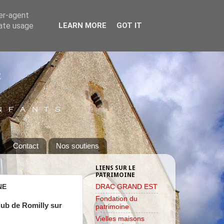
ser-agent
rate usage
LEARN MORE
GOT IT
Contact
Nos soutiens
LIENS SUR LE
PATRIMOINE
NE
DRAC GRAND EST
Fondation du
lub de Romilly sur
patrimoine
Vielles maisons