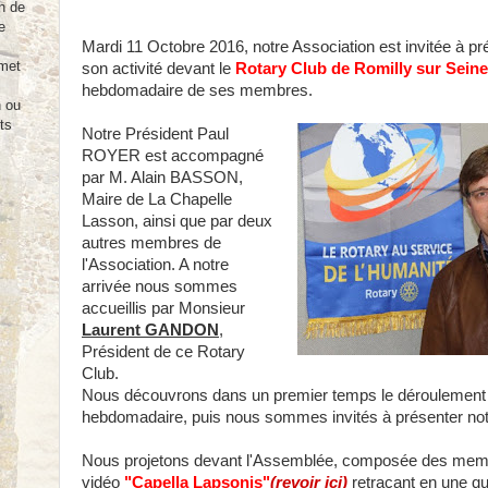
n de
e
Mardi 11 Octobre 2016, notre Association est invitée à pré
rmet
son activité devant le
Rotary Club de Romilly sur Seine
hebdomadaire de ses membres.
n ou
ts
Notre Président Paul
ROYER est accompagné
par M. Alain BASSON,
Maire de La Chapelle
Lasson, ainsi que par deux
autres membres de
l'Association. A notre
arrivée nous sommes
accueillis par Monsieur
Laurent GANDON
,
Président de ce Rotary
Club.
Nous découvrons dans un premier temps le déroulement
hebdomadaire, puis nous sommes invités à présenter notr
Nous projetons devant l'Assemblée, composée des memb
vidéo
"Capella Lapsonis"
(revoir ici)
retraçant en une q