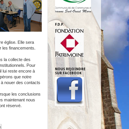
F.D.P.
e église. Elle sera
r les financements.
s la collecte des
stitutionnels. Pour
NOUS REJOINDRE
l lui reste encore à
SUR FACEBOOK
spérons que notre
 à nouer des contacts
orsque les conclusions
ès maintenant nous
ont réservé.