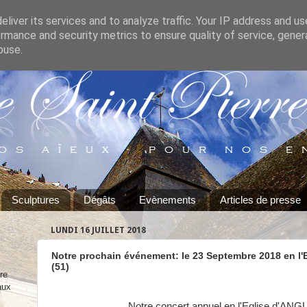
liver its services and to analyze traffic. Your IP address and u
rmance and security metrics to ensure quality of service, gene
buse.
Sculptures
Dégâts
Evènements
Articles de presse
LUNDI 16 JUILLET 2018
Notre prochain événement: le 23 Septembre 2018 en l
(51)
re
aux
Notre concert annuel en l'Eglise d'AN