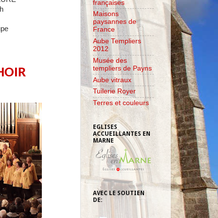
françaises
6h
Maisons
paysannes de
upe
France
Aube Templiers
2012
Musée des
templiers de Payns
HOIR
Aube vitraux
Tuilerie Royer
Terres et couleurs
EGLISES
ACCUEILLANTES EN
MARNE
AVEC LE SOUTIEN
DE: