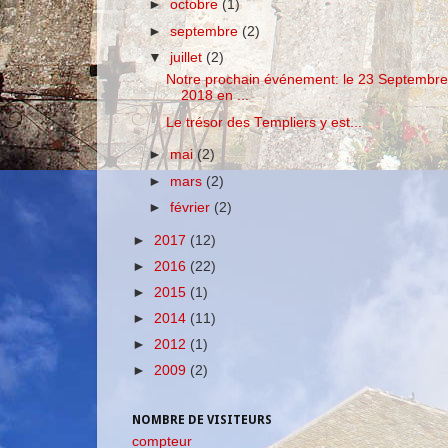
►
octobre
(1)
►
septembre
(2)
▼
juillet
(2)
Notre prochain événement: le 23 Septembre
2018 en ...
Le trésor des Templiers y est...
►
mai
(2)
►
mars
(2)
►
février
(2)
►
2017
(12)
►
2016
(22)
►
2015
(1)
►
2014
(11)
►
2012
(1)
►
2009
(2)
NOMBRE DE VISITEURS
compteur