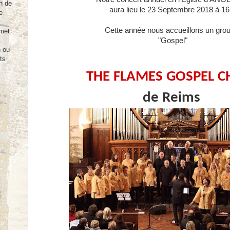
n de
aura lieu le 23 Septembre 2018 à 1
e
Cette année nous accueillons un gro
rmet
"Gospel"
n ou
ts
THE FLAMES GOSPEL C
de Reims