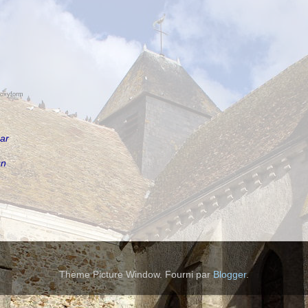
foxyform
par
un
Thème Picture Window. Fourni par
Blogger
.