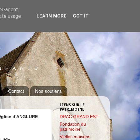
ser-agent
rate usage
LEARN MORE
GOT IT
Contact
Nos soutiens
LIENS SUR LE
PATRIMOINE
'Eglise d'ANGLURE
DRAC GRAND EST
Fondation du
patrimoine
Vielles maisons
GLURE