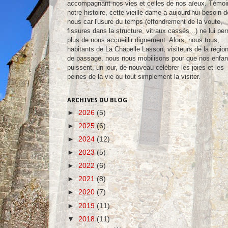
accompagnant nos vies et celles de nos aïeux. Témoi
notre histoire, cette vieille dame a aujourd'hui besoin d
nous car l'usure du temps (effondrement de la voute,
fissures dans la structure, vitraux cassés...) ne lui pe
plus de nous accueillir dignement. Alors, nous tous,
habitants de La Chapelle Lasson, visiteurs de la régio
de passage, nous nous mobilisons pour que nos enfan
puissent, un jour, de nouveau célébrer les joies et les
peines de la vie ou tout simplement la visiter.
ARCHIVES DU BLOG
►
2026
(5)
►
2025
(6)
►
2024
(12)
►
2023
(5)
►
2022
(6)
►
2021
(8)
►
2020
(7)
►
2019
(11)
▼
2018
(11)