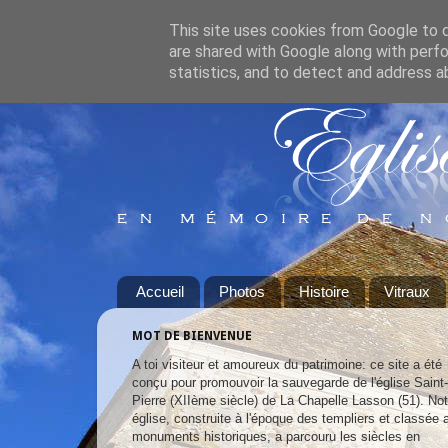
This site uses cookies from Google to de
are shared with Google along with perfo
statistics, and to detect and address a
Accueil
Photos
Histoire
Vitraux
MOT DE BIENVENUE
A toi visiteur et amoureux du patrimoine: ce site a été
conçu pour promouvoir la sauvegarde de l'église Saint-
Pierre (XIIème siècle) de La Chapelle Lasson (51). Not
église, construite à l'époque des templiers et classée 
monuments historiques, a parcouru les siècles en