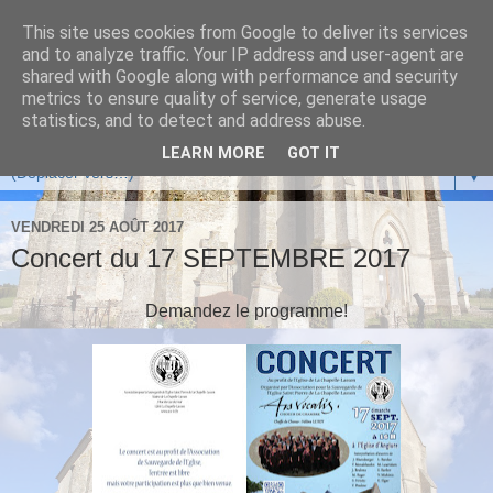
This site uses cookies from Google to deliver its services
and to analyze traffic. Your IP address and user-agent are
shared with Google along with performance and security
metrics to ensure quality of service, generate usage
statistics, and to detect and address abuse.
LEARN MORE
GOT IT
▼
VENDREDI 25 AOÛT 2017
Concert du 17 SEPTEMBRE 2017
Demandez le programme!