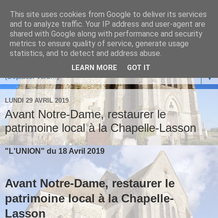
This site uses cookies from Google to deliver its services
and to analyze traffic. Your IP address and user-agent are
shared with Google along with performance and security
metrics to ensure quality of service, generate usage
statistics, and to detect and address abuse.
LEARN MORE
GOT IT
▼
LUNDI 29 AVRIL 2019
Avant Notre-Dame, restaurer le
patrimoine local à la Chapelle-Lasson
"L'UNION" du 18 Avril 2019
Avant Notre-Dame, restaurer le
patrimoine local à la Chapelle-
Lasson