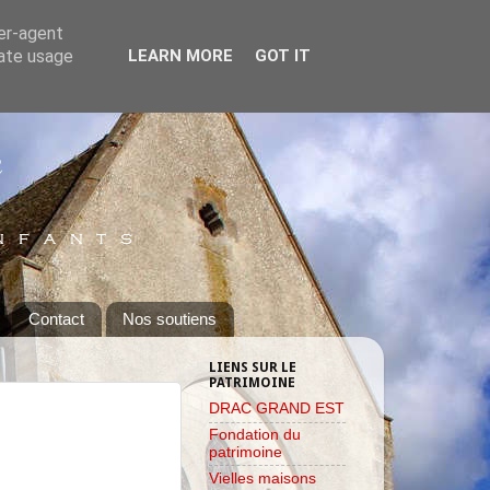
ser-agent
rate usage
LEARN MORE
GOT IT
Contact
Nos soutiens
LIENS SUR LE
PATRIMOINE
DRAC GRAND EST
Fondation du
patrimoine
Vielles maisons