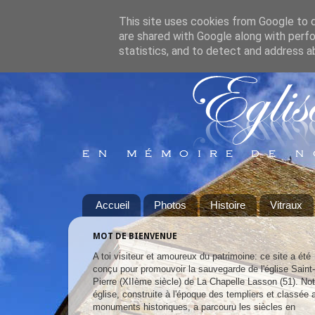
This site uses cookies from Google to de
are shared with Google along with perfo
statistics, and to detect and address a
Accueil
Photos
Histoire
Vitraux
MOT DE BIENVENUE
A toi visiteur et amoureux du patrimoine: ce site a été
conçu pour promouvoir la sauvegarde de l'église Saint-
Pierre (XIIème siècle) de La Chapelle Lasson (51). Not
église, construite à l'époque des templiers et classée 
monuments historiques, a parcouru les siècles en