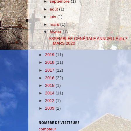
►
septembre
(1)
►
août
(1)
►
juin
(1)
►
mars
(1)
▼
février
(1)
ASSEMBLÉE GÉNÉRALE ANNUELLE du 7
MARS 2020
►
2019
(11)
►
2018
(11)
►
2017
(12)
►
2016
(22)
►
2015
(1)
►
2014
(11)
►
2012
(1)
►
2009
(2)
NOMBRE DE VISITEURS
compteur