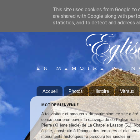
This site uses cookies from Google to de
are shared with Google along with perfo
statistics, and to detect and address a
Accueil
Photos
Histoire
Vitraux
MOT DE BIENVENUE
A toi visiteur et amoureux du patrimoine: ce site a été
conçu pour promouvoir la sauvegarde de l'église Saint-
Pierre (XIIème siècle) de La Chapelle Lasson (51). Not
église, construite à l'époque des templiers et classée 
monuments historiques, a parcouru les siècles en