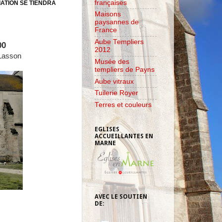
françaises
ATION SE TIENDRA
Maisons
paysannes de
France
Aube Templiers
00
2012
-Lasson
Musée des
templiers de Payns
Aube vitraux
Tuilerie Royer
Terres et couleurs
EGLISES
ACCUEILLANTES EN
MARNE
AVEC LE SOUTIEN
DE: