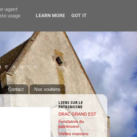
ser-agent
rate usage
LEARN MORE
GOT IT
Contact
Nos soutiens
LIENS SUR LE
PATRIMOINE
DRAC GRAND EST
Fondation du
patrimoine
Vielles maisons