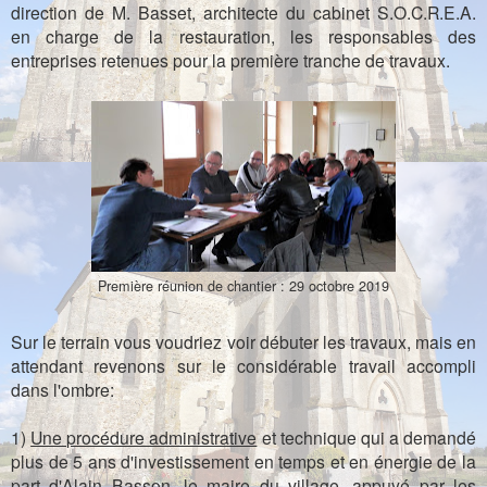
direction de M. Basset, architecte du cabinet S.O.C.R.E.A.
en charge de la restauration, les responsables des
entreprises retenues pour la première tranche de travaux.
Première réunion de chantier : 29 octobre 2019
Sur le terrain vous voudriez voir débuter les travaux, mais en
attendant revenons sur le considérable travail accompli
dans l'ombre:
1)
Une procédure administrative
et technique qui a demandé
plus de 5 ans d'investissement en temps et en énergie de la
part d'Alain Basson, le maire du village, appuyé par les