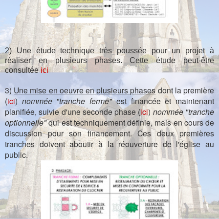
2)
Une étude technique très poussée
pour un projet à
réaliser en plusieurs phases. Cette étude peut-être
consultée
ici
3)
Une mise en oeuvre en plusieurs phases
dont la première
(
ici
)
nommée "tranche ferme"
est financée et maintenant
planifiée, suivie d'une seconde phase (
ici
)
nommée "tranche
optionnelle"
qui est techniquement définie, mais en cours de
discussion pour son financement. Ces deux premières
tranches doivent aboutir à la réouverture de l'église au
public.