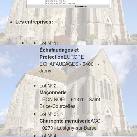
Les entreprises:
Lot N° 1:
Échafaudages et
Protection
EUROPE
ECHAFAUDAGES - 54801 -
Jarny
Lot N° 2:
Maçonnerie
LEON NOËL - 51370 - Saint-
Brice-Courcelles
Lot N° 3:
Charpente menuiserie
ACC -
10270 - Lusigny-sur-Barse
Lot N° 4: