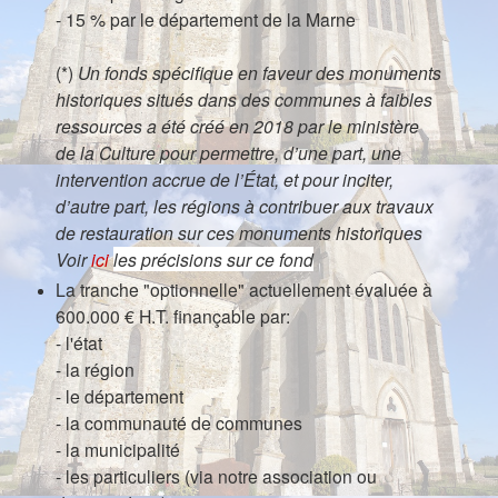
- 15 % par le département de la Marne
(*)
Un fonds spécifique en faveur des monuments
historiques situés dans des communes à faibles
ressources a été créé en 2018 par le ministère
de la Culture pour permettre, d’une part, une
intervention accrue de l’État, et pour inciter,
d’autre part, les régions à contribuer aux travaux
de restauration sur ces monuments historiques
Voir
ici
les précisions sur ce fond
La tranche "optionnelle" actuellement évaluée à
600.000 € H.T. finançable par:
- l'état
- la région
- le département
- la communauté de communes
- la municipalité
- les particuliers (via notre association ou