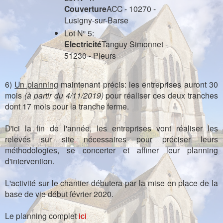
Couverture
ACC - 10270 -
Lusigny-sur-Barse
Lot N° 5:
Electricité
Tanguy Simonnet -
51230 - Pleurs
6)
Un planning
maintenant précis: les entreprises auront 30
mois
(à partir du 4/11/2019)
pour réaliser ces deux tranches
dont 17 mois pour la tranche ferme.
D'ici la fin de l'année, les entreprises vont réaliser les
relevés sur site nécessaires pour préciser leurs
méthodologies, se concerter et affiner leur planning
d'intervention.
L'activité sur le chantier débutera par la mise en place de la
base de vie début février 2020.
Le planning complet
ici