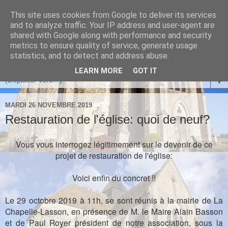
This site uses cookies from Google to deliver its services
and to analyze traffic. Your IP address and user-agent are
shared with Google along with performance and security
metrics to ensure quality of service, generate usage
statistics, and to detect and address abuse.
LEARN MORE
GOT IT
▼
MARDI 26 NOVEMBRE 2019
Restauration de l'église: quoi de neuf?
Vous vous interrogez légitimement sur le devenir de ce
projet de restauration de l'église:
Voici enfin du concret !!
Le 29 octobre 2019 à 11h, se sont réunis à la mairie de La
Chapelle-Lasson, en présence de M. le Maire Alain Basson
et de Paul Royer président de notre association, sous la