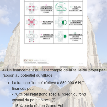
4)
Un financement
qui tient compte de la taille du projet par
rapport au potentiel du village:
La tranche "ferme" s'élève à 850.000 € H.T.
financés pour
- 70 % par l'état (fond spécial "crédit du fond
incitatif du patrimoine") (*)
- 15 % par la région Grand-Est