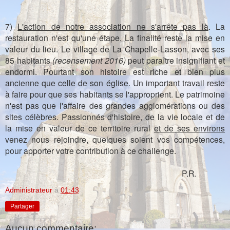
7)
L'action de notre association ne s'arrête pas là
. La
restauration n'est qu'une étape. La finalité reste la mise en
valeur du lieu. Le village de La Chapelle-Lasson, avec ses
85 habitants
(recensement 2016)
peut paraître insignifiant et
endormi. Pourtant son histoire est riche et bien plus
ancienne que celle de son église. Un important travail reste
à faire pour que ses habitants se l'approprient. Le patrimoine
n'est pas que
l'affaire
des grandes agglomérations
ou des
sites célèbres. Passionnés d'histoire, de la vie locale et de
la mise en valeur de ce territoire rural
et de ses environs
venez nous rejoindre, quelques soient vos compétences,
pour apporter votre contribution à ce challenge.
P.R.
Administrateur
à
01:43
Partager
Aucun commentaire: