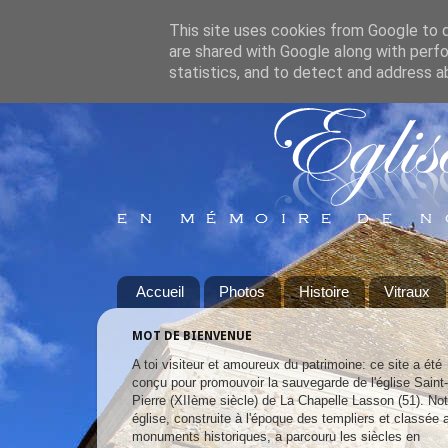
This site uses cookies from Google to de
are shared with Google along with perfo
statistics, and to detect and address a
Accueil
Photos
Histoire
Vitraux
MOT DE BIENVENUE
A toi visiteur et amoureux du patrimoine: ce site a été
conçu pour promouvoir la sauvegarde de l'église Saint-
Pierre (XIIème siècle) de La Chapelle Lasson (51). Not
église, construite à l'époque des templiers et classée 
monuments historiques, a parcouru les siècles en