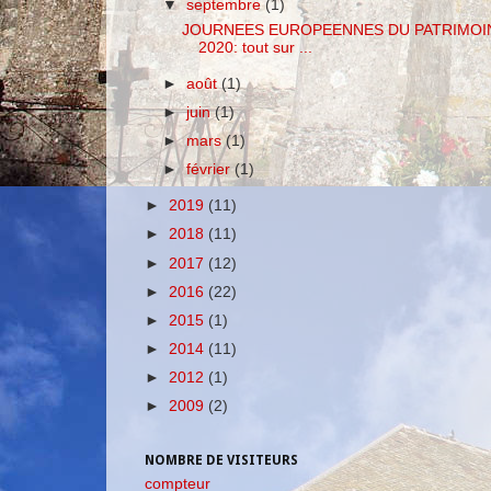
▼
septembre
(1)
JOURNEES EUROPEENNES DU PATRIMOI
2020: tout sur ...
►
août
(1)
►
juin
(1)
►
mars
(1)
►
février
(1)
►
2019
(11)
►
2018
(11)
►
2017
(12)
►
2016
(22)
►
2015
(1)
►
2014
(11)
►
2012
(1)
►
2009
(2)
NOMBRE DE VISITEURS
compteur