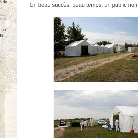
n de
Un beau succès: beau temps, un public nom
e
rmet
n ou
ts