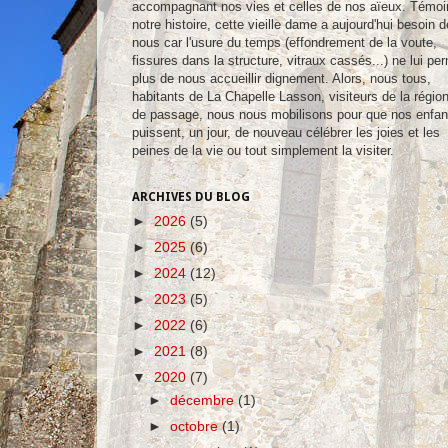
accompagnant nos vies et celles de nos aïeux. Témoi
notre histoire, cette vieille dame a aujourd'hui besoin d
nous car l'usure du temps (effondrement de la voute,
fissures dans la structure, vitraux cassés...) ne lui pe
plus de nous accueillir dignement. Alors, nous tous,
habitants de La Chapelle Lasson, visiteurs de la régio
de passage, nous nous mobilisons pour que nos enfan
puissent, un jour, de nouveau célébrer les joies et les
peines de la vie ou tout simplement la visiter.
ARCHIVES DU BLOG
►
2026
(5)
►
2025
(6)
►
2024
(12)
►
2023
(5)
►
2022
(6)
►
2021
(8)
▼
2020
(7)
►
décembre
(1)
►
octobre
(1)