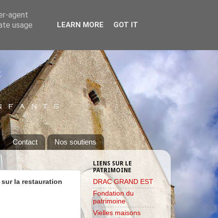
ser-agent
rate usage
LEARN MORE
GOT IT
Contact
Nos soutiens
LIENS SUR LE
PATRIMOINE
r la restauration
DRAC GRAND EST
Fondation du
patrimoine
Vielles maisons